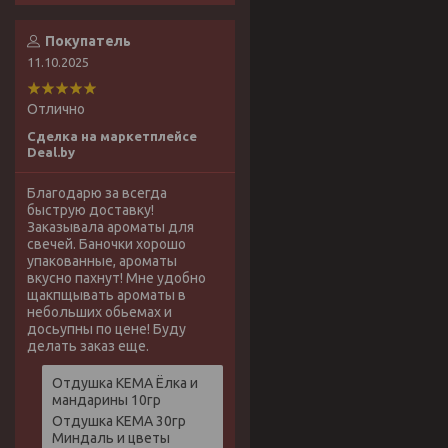
Покупатель
11.10.2025
Отлично
Сделка на маркетплейсе
Deal.by
Благодарю за всегда
быструю доставку!
Заказывала ароматы для
свечей. Баночки хорошо
упакованные, ароматы
вкусно пахнут! Мне удобно
щакпщывать ароматы в
небольших обьемах и
досьупны по цене! Буду
делать заказ еще.
Отдушка КЕМА Ёлка и
мандарины 10гр
Отдушка КЕМА 30гр
Миндаль и цветы