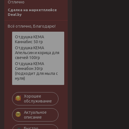
Отлично
Сделка на маркетплейсе
Deal.by
Всё отлично, Благодарю!
Отдушка КЕМА
Каннабис 50 гр
Отдушка КЕМА
Апельсин и корица для
свечей 100гр
Отдушка КЕМА
Синнабон 30гр
(подходит для мыла с
нуля)
Хорошее
обслуживание
Актуальное
описание
Быстро