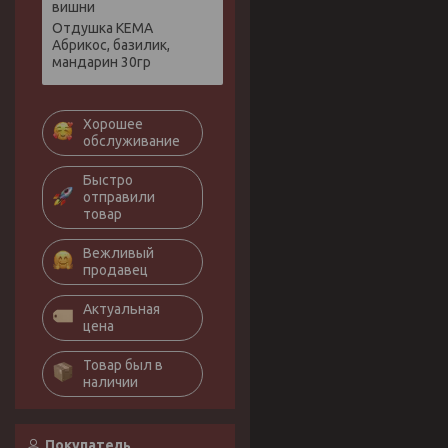
вишни
Отдушка КЕМА
Абрикос, базилик,
мандарин 30гр
Хорошее
обслуживание
Быстро
отправили
товар
Вежливый
продавец
Актуальная
цена
Товар был в
наличии
Покупатель