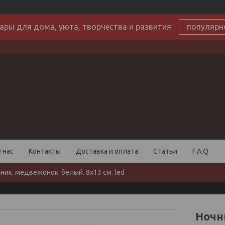
ары для дома, уюта, творчества и развития
популярн
 нас
Контакты
Доставка и оплата
Статьи
F.A.Q.
ник. медвежонок. белый. 8х13 см. led
Ночн