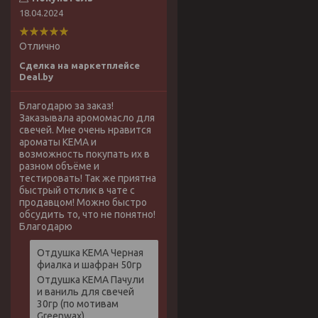
18.04.2024
Отлично
Сделка на маркетплейсе
Deal.by
Благодарю за заказ!
Заказывала аромомасло для
свечей. Мне очень нравится
ароматы КЕМА и
возможность покупать их в
разном объёме и
тестировать! Так же приятна
быстрый отклик в чате с
продавцом! Можно быстро
обсудить то, что не понятно!
Благодарю
Отдушка КЕМА Черная
фиалка и шафран 50гр
Отдушка КЕМА Пачули
и ваниль для свечей
30гр (по мотивам
Greenwax)