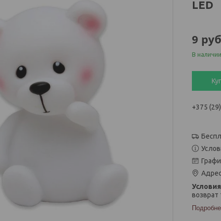
LED
9
руб
В наличи
Ку
+375 (29
Беспл
Услов
Графи
Адрес
возврат 
Подробне