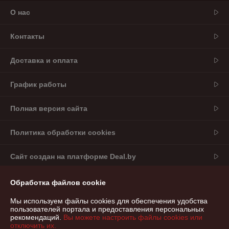
О нас
Контакты
Доставка и оплата
График работы
Полная версия сайта
Политика обработки cookies
Сайт создан на платформе Deal.by
Обработка файлов cookie
Информация для покупателя
Мы используем файлы cookies для обеспечения удобства
Юридическое лицо:
Частное торгово-производственное унитарное
предприятие «Дарисвет»
пользователей портала и предоставления персональных
224022, Республика Беларусь, Брестская область, г.Брест,
рекомендаций.
Вы можете настроить файлы cookies или
ул.Карьерная, 12А, пом. 5, каб.1В
отключить их.