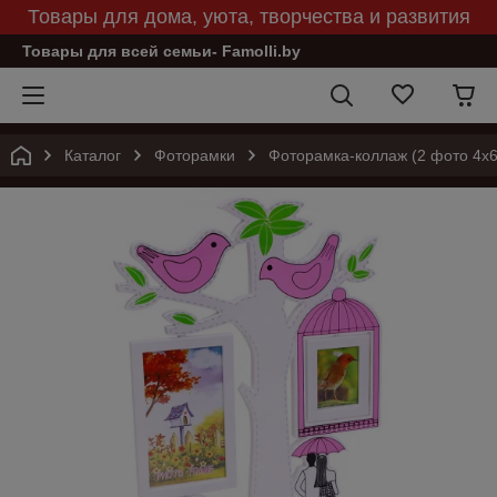
Товары для дома, уюта, творчества и развития
Товары для всей семьи- Famolli.by
Каталог
Фоторамки
Фоторамка-коллаж (2 фото 4х6