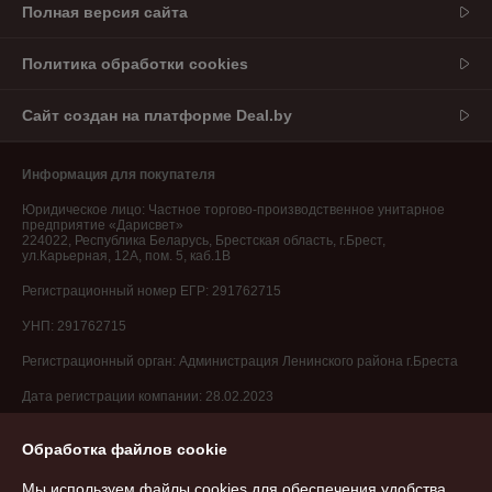
Полная версия сайта
Политика обработки cookies
Сайт создан на платформе Deal.by
Информация для покупателя
Юридическое лицо:
Частное торгово-производственное унитарное
предприятие «Дарисвет»
224022, Республика Беларусь, Брестская область, г.Брест,
ул.Карьерная, 12А, пом. 5, каб.1В
Регистрационный номер ЕГР: 291762715
УНП: 291762715
Регистрационный орган: Администрация Ленинского района г.Бреста
Дата регистрации компании: 28.02.2023
Обработка файлов cookie
Мы используем файлы cookies для обеспечения удобства