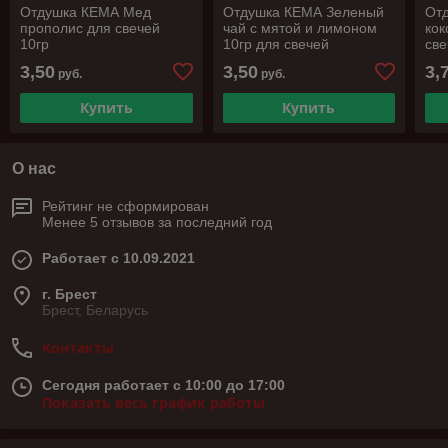
Отдушка КЕМА Мед
Отдушка КЕМА Зеленый
От
прополис для свечей
чай с мятой и лимоном
кок
10гр
10гр для свечей
све
(подходит для мыла с
Can
3,50
3,50
3,
руб.
руб.
нуля)
Купить
Купить
О нас
Рейтинг не сформирован
Менее 5 отзывов за последний год
Работает с 10.09.2021
г. Брест
Брест, Беларусь
Контакты
Сегодня работает с 10:00 до 17:00
Показать весь график работы