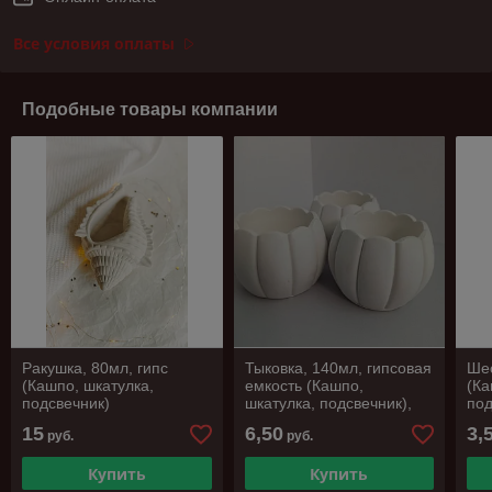
Все условия оплаты
Подобные товары компании
Ракушка, 80мл, гипс
Тыковка, 140мл, гипсовая
Шес
(Кашпо, шкатулка,
емкость (Кашпо,
(Ка
подсвечник)
шкатулка, подсвечник),
под
цвет белый
15
6,50
3,
руб.
руб.
Купить
Купить