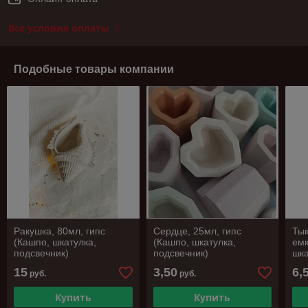
Все условия оплаты
Подобные товары компании
Ракушка, 80мл, гипс
Сердце, 25мл, гипс
Тык
(Кашпо, шкатулка,
(Кашпо, шкатулка,
емк
подсвечник)
подсвечник)
шка
цве
15
3,50
6,
руб.
руб.
Купить
Купить