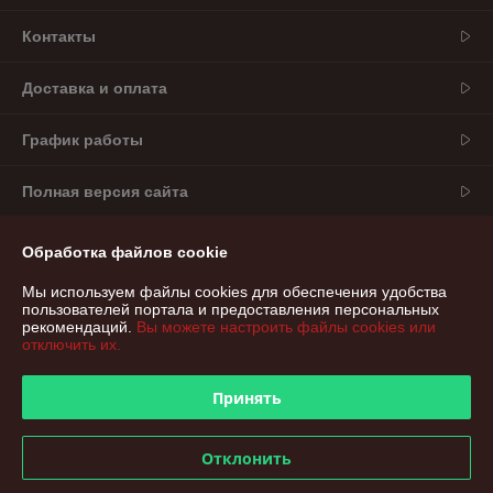
Контакты
Доставка и оплата
График работы
Полная версия сайта
Политика обработки cookies
Обработка файлов cookie
Мы используем файлы cookies для обеспечения удобства
Сайт создан на платформе Deal.by
пользователей портала и предоставления персональных
рекомендаций.
Вы можете настроить файлы cookies или
отключить их.
Информация для покупателя
Юридическое лицо:
Частное торгово-производственное унитарное
Принять
предприятие «Дарисвет»
224022, Республика Беларусь, Брестская область, г.Брест,
ул.Карьерная, 12А, пом. 5, каб.1В
Отклонить
Регистрационный номер ЕГР: 291762715