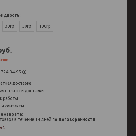
видность
:
30гр
50гр
100гр
руб.
личии
) 724-34-95
атная доставка
ия оплаты и доставки
к работы
 и контакты
товара в течение 14 дней
по договоренности
е