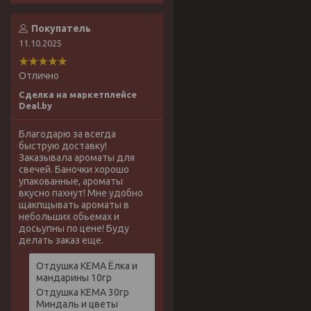
Покупатель
11.10.2025
Отлично
Сделка на маркетплейсе
Deal.by
Благодарю за всегда
быструю доставку!
Заказывала ароматы для
свечей. Баночки хорошо
упакованные, ароматы
вкусно пахнут! Мне удобно
щакпщывать ароматы в
небольших обьемах и
досьупны по цене! Буду
делать заказ еще.
Отдушка КЕМА Ёлка и
мандарины 10гр
Отдушка КЕМА 30гр
Миндаль и цветы