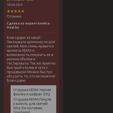
18.04.2024
Отлично
Сделка на маркетплейсе
Deal.by
Благодарю за заказ!
Заказывала аромомасло для
свечей. Мне очень нравится
ароматы КЕМА и
возможность покупать их в
разном объёме и
тестировать! Так же приятна
быстрый отклик в чате с
продавцом! Можно быстро
обсудить то, что не понятно!
Благодарю
Отдушка КЕМА Черная
фиалка и шафран 50гр
Отдушка КЕМА Пачули
и ваниль для свечей
30гр (по мотивам
Greenwax)