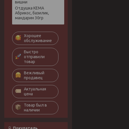
вишни
Отдушка КЕМА
Абрикос, базилик,
мандарин 30гр
Хорошее
обслуживание
Быстро
отправили
товар
Вежливый
продавец
Актуальная
цена
Товар был в
наличии
Покупатель