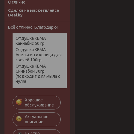
Отлично
Сделка на маркетплейсе
Deal.by
Всё отлично, Благодарю!
Отдушка КЕМА
Каннабис 50 гр
Отдушка КЕМА
Апельсин и корица для
свечей 100гр
Отдушка КЕМА
Синнабон 30гр
(подходит для мыла с
нуля)
Хорошее
обслуживание
Актуальное
описание
Быстро