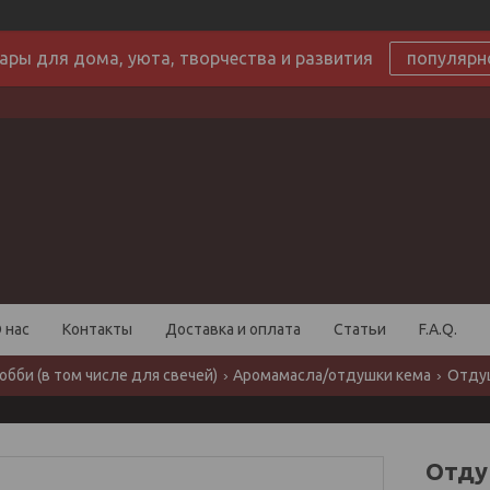
ары для дома, уюта, творчества и развития
популярн
 нас
Контакты
Доставка и оплата
Статьи
F.A.Q.
обби (в том числе для свечей)
Аромамасла/отдушки кема
Отдуш
Отду