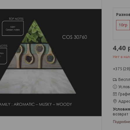
Разно
10гр
4,40
Нет в на
+375 (29
Беспл
Услов
Графи
Адрес
возврат 
Подробне