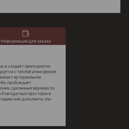
Информация для заказа
ью и создаёт приподнятое
ируется с теплой атмосферой
снижает артериальное
ебе, пробуждает
ония, сделанные вручную по
 благодатных просторах в
итацию или дополнить спа-