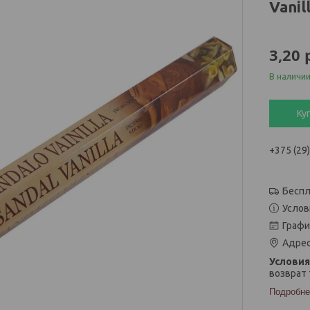
Vanil
3,20
В наличи
Ку
+375 (29
Беспл
Услов
Графи
Адрес
возврат 
Подробне