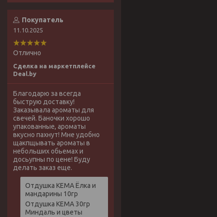
Покупатель
11.10.2025
Отлично
Сделка на маркетплейсе
Deal.by
Благодарю за всегда
быструю доставку!
Заказывала ароматы для
свечей. Баночки хорошо
упакованные, ароматы
вкусно пахнут! Мне удобно
щакпщывать ароматы в
небольших обьемах и
досьупны по цене! Буду
делать заказ еще.
Отдушка КЕМА Ёлка и
мандарины 10гр
Отдушка КЕМА 30гр
Миндаль и цветы