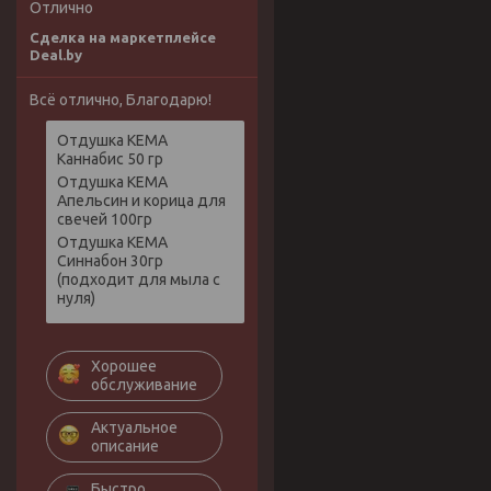
Отлично
Сделка на маркетплейсе
Deal.by
Всё отлично, Благодарю!
Отдушка КЕМА
Каннабис 50 гр
Отдушка КЕМА
Апельсин и корица для
свечей 100гр
Отдушка КЕМА
Синнабон 30гр
(подходит для мыла с
нуля)
Хорошее
обслуживание
Актуальное
описание
Быстро