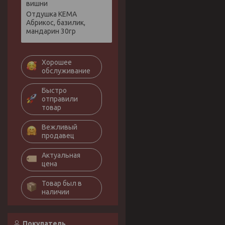
вишни
Отдушка КЕМА
Абрикос, базилик,
мандарин 30гр
Хорошее
обслуживание
Быстро
отправили
товар
Вежливый
продавец
Актуальная
цена
Товар был в
наличии
Покупатель