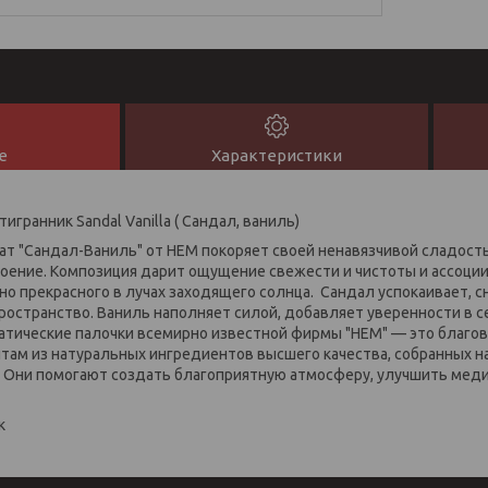
е
Характеристики
игранник Sandal Vanilla ( Сандал, ваниль)
ат "Сандал-Ваниль" от HEM покоряет своей ненавязчивой сладост
оение. Композиция дарит ощущение свежести и чистоты и ассоци
нно прекрасного в лучах заходящего солнца. Сандал успокаивает, 
ространство. Ваниль наполняет силой, добавляет уверенности в с
атические палочки всемирно известной фирмы "НЕМ" — это благов
ам из натуральных ингредиентов высшего качества, собранных на
 Они помогают создать благоприятную атмосферу, улучшить мед
к