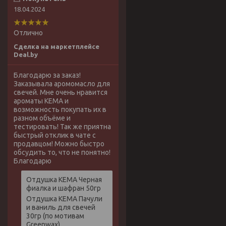
18.04.2024
Отлично
Сделка на маркетплейсе
Deal.by
Благодарю за заказ!
Заказывала аромомасло для
свечей. Мне очень нравится
ароматы КЕМА и
возможность покупать их в
разном объёме и
тестировать! Так же приятна
быстрый отклик в чате с
продавцом! Можно быстро
обсудить то, что не понятно!
Благодарю
Отдушка КЕМА Черная
фиалка и шафран 50гр
Отдушка КЕМА Пачули
и ваниль для свечей
30гр (по мотивам
Greenwax)