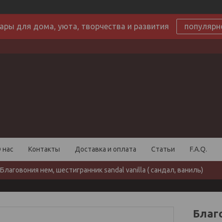
ары для дома, уюта, творчества и развития
популярн
 нас
Контакты
Доставка и оплата
Статьи
F.A.Q.
Благовония нем, шестигранник sandal vanilla ( сандал, ваниль)
Благ