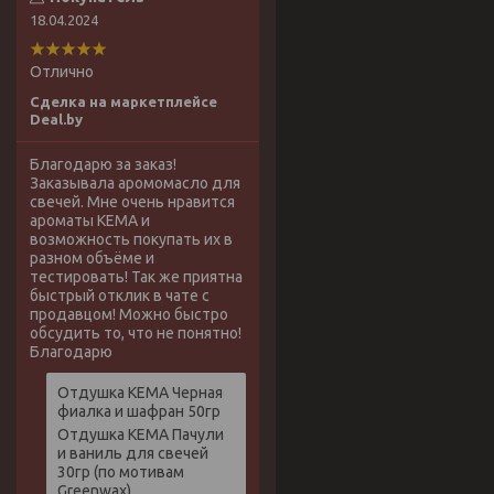
18.04.2024
Отлично
Сделка на маркетплейсе
Deal.by
Благодарю за заказ!
Заказывала аромомасло для
свечей. Мне очень нравится
ароматы КЕМА и
возможность покупать их в
разном объёме и
тестировать! Так же приятна
быстрый отклик в чате с
продавцом! Можно быстро
обсудить то, что не понятно!
Благодарю
Отдушка КЕМА Черная
фиалка и шафран 50гр
Отдушка КЕМА Пачули
и ваниль для свечей
30гр (по мотивам
Greenwax)