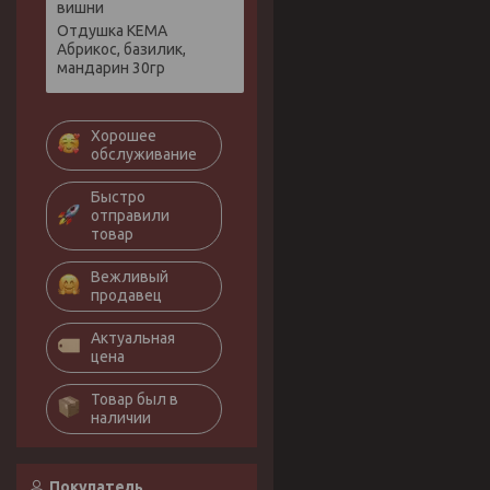
вишни
Отдушка КЕМА
Абрикос, базилик,
мандарин 30гр
Хорошее
обслуживание
Быстро
отправили
товар
Вежливый
продавец
Актуальная
цена
Товар был в
наличии
Покупатель