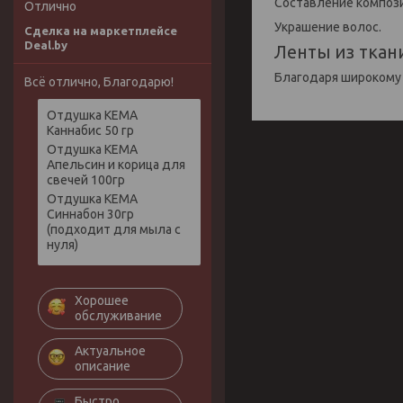
Составление компози
Отлично
Украшение волос.
Сделка на маркетплейсе
Deal.by
Ленты из ткан
Благодаря широкому
Всё отлично, Благодарю!
Отдушка КЕМА
Каннабис 50 гр
Отдушка КЕМА
Апельсин и корица для
свечей 100гр
Отдушка КЕМА
Синнабон 30гр
(подходит для мыла с
нуля)
Хорошее
обслуживание
Актуальное
описание
Быстро