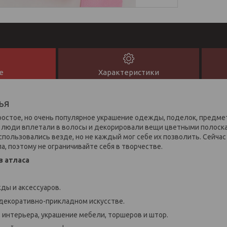
е
Характеристики
ья
остое, но очень популярное украшение одежды, поделок, предмет
 люди вплетали в волосы и декорировали вещи цветными полоска
спользовались везде, но не каждый мог себе их позволить. Сейча
, поэтому не ограничивайте себя в творчестве.
з атласа
ы и аксессуаров.
декоративно-прикладном искусстве.
интерьера, украшение мебели, торшеров и штор.