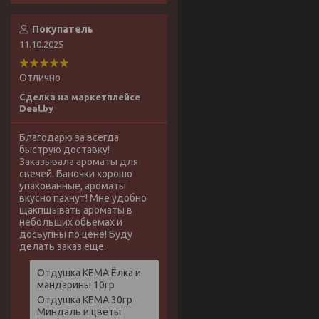
Покупатель
11.10.2025
Отлично
Сделка на маркетплейсе
Deal.by
Благодарю за всегда
быструю доставку!
Заказывала ароматы для
свечей. Баночки хорошо
упакованные, ароматы
вкусно пахнут! Мне удобно
щакпщывать ароматы в
небольших обьемах и
досьупны по цене! Буду
делать заказ еще.
Отдушка КЕМА Ёлка и
мандарины 10гр
Отдушка КЕМА 30гр
Миндаль и цветы