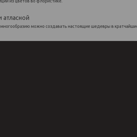
ций из цветов во флористике.
и атласной
 многообразию можно создавать настоящие шедевры в кратчайшие