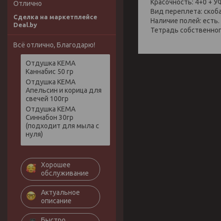
Красочность: 4+0 + У
Отлично
Вид переплета: скоба
Сделка на маркетплейсе
Наличие полей: есть.
Deal.by
Тетрадь собственног
Всё отлично, Благодарю!
Отдушка КЕМА
Каннабис 50 гр
Отдушка КЕМА
Апельсин и корица для
свечей 100гр
Отдушка КЕМА
Синнабон 30гр
(подходит для мыла с
нуля)
Хорошее
обслуживание
Актуальное
описание
Быстро