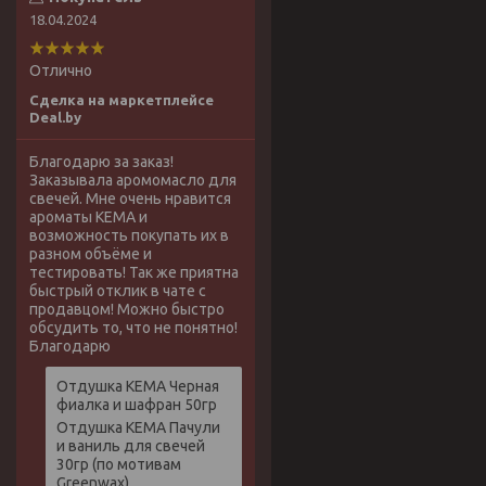
18.04.2024
Отлично
Сделка на маркетплейсе
Deal.by
Благодарю за заказ!
Заказывала аромомасло для
свечей. Мне очень нравится
ароматы КЕМА и
возможность покупать их в
разном объёме и
тестировать! Так же приятна
быстрый отклик в чате с
продавцом! Можно быстро
обсудить то, что не понятно!
Благодарю
Отдушка КЕМА Черная
фиалка и шафран 50гр
Отдушка КЕМА Пачули
и ваниль для свечей
30гр (по мотивам
Greenwax)