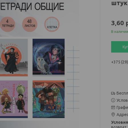
штук
3,60
В наличи
Ку
+375 (29
Беспл
Услов
Графи
Адрес
возврат 