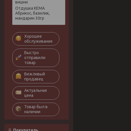
вишни
Отдушка КЕМА
Абрикос, базилик,
мандарин 30гр
Хорошее
обслуживание
Быстро
отправили
товар
Вежливый
продавец
Актуальная
цена
Товар был в
наличии
Покупатель