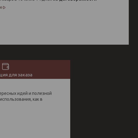
е
ия для заказа
ересных идей и полезной
использования, как в