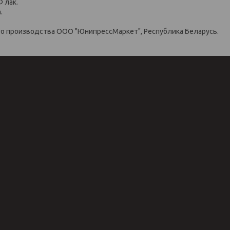
Ф лак.
.
о производства ООО "ЮнипрессМаркет", Республика Беларусь.