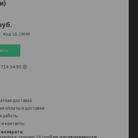
и)
руб.
и
Код:
LG-23049
пить
) 724-34-95
атная доставка
ия оплаты и доставки
к работы
 и контакты
товара в течение 14 дней
по договоренности