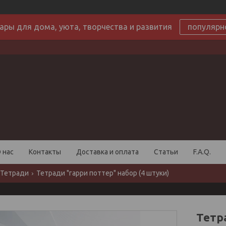
ары для дома, уюта, творчества и развития
популярн
 нас
Контакты
Доставка и оплата
Статьи
F.A.Q.
Тетради
Тетради "гарри поттер" набор (4 штуки)
Тетр