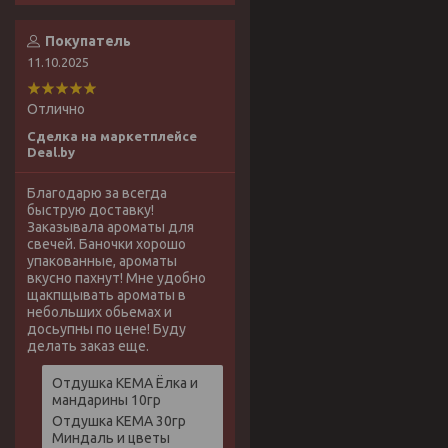
Покупатель
11.10.2025
Отлично
Сделка на маркетплейсе
Deal.by
Благодарю за всегда
быструю доставку!
Заказывала ароматы для
свечей. Баночки хорошо
упакованные, ароматы
вкусно пахнут! Мне удобно
щакпщывать ароматы в
небольших обьемах и
досьупны по цене! Буду
делать заказ еще.
Отдушка КЕМА Ёлка и
мандарины 10гр
Отдушка КЕМА 30гр
Миндаль и цветы